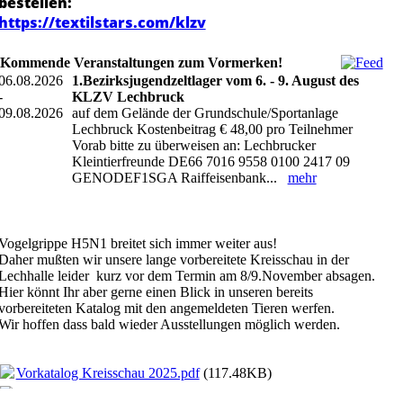
bestellen:
https://textilstars.com/klzv
Kommende Veranstaltungen zum Vormerken!
06.08.2026
1.Bezirksjugendzeltlager vom 6. - 9. August des
-
KLZV Lechbruck
09.08.2026
auf dem Gelände der Grundschule/Sportanlage
Lechbruck Kostenbeitrag € 48,00 pro Teilnehmer
Vorab bitte zu überweisen an: Lechbrucker
Kleintierfreunde DE66 7016 9558 0100 2417 09
GENODEF1SGA Raiffeisenbank...
mehr
Vogelgrippe H5N1 breitet sich immer weiter aus!
Daher mußten wir unsere lange vorbereitete Kreisschau in der
Lechhalle leider kurz vor dem Termin am 8/9.November absagen.
Hier könnt Ihr aber gerne einen Blick in unseren bereits
vorbereiteten Katalog mit den angemeldeten Tieren werfen.
Wir hoffen dass bald wieder Ausstellungen möglich werden.
Vorkatalog Kreisschau 2025.pdf
(117.48KB)
Vorkatalog Kreisschau 2025.pdf
(117.48KB)