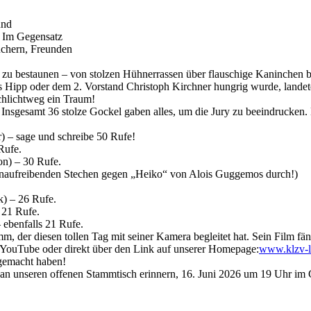
und
: Im Gegensatz
uchern, Freunden
 zu bestaunen – von stolzen Hühnerrassen über flauschige Kaninchen 
 Hipp oder dem 2. Vorstand Christoph Kirchner hungrig wurde, landete
chlichtweg ein Traum!
 Insgesamt 36 stolze Gockel gaben alles, um die Jury zu beeindrucken.
r) – sage und schreibe 50 Rufe!
Rufe.
on) – 30 Rufe.
rvenaufreibenden Stechen gegen „Heiko“ von Alois Guggemos durch!)
) – 26 Rufe.
 21 Rufe.
 ebenfalls 21 Rufe.
, der diesen tollen Tag mit seiner Kamera begleitet hat. Sein Film fän
uf YouTube oder direkt über den Link auf unserer Homepage:
www.klzv-l
 gemacht haben!
n unseren offenen Stammtisch erinnern, 16. Juni 2026 um 19 Uhr im G