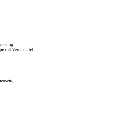
weisung
e mit Vereinstafel
ensein,