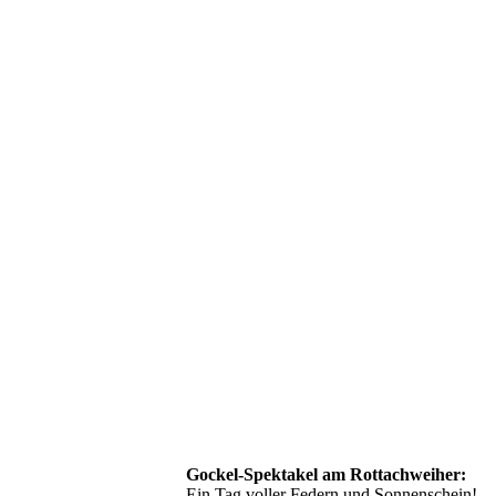
Gockel-Spektakel am Rottachweiher:
Ein Tag voller Federn und Sonnenschein!