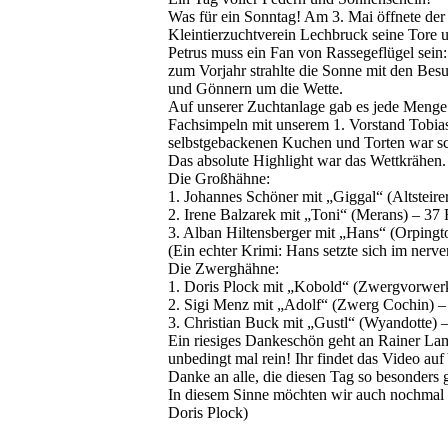
Was für ein Sonntag! Am 3. Mai öffnete der
Kleintierzuchtverein Lechbruck seine Tore 
Petrus muss ein Fan von Rassegeflügel sein
zum Vorjahr strahlte die Sonne mit den Bes
und Gönnern um die Wette.
Auf unserer Zuchtanlage gab es jede Menge
Fachsimpeln mit unserem 1. Vorstand Tobias
selbstgebackenen Kuchen und Torten war s
Das absolute Highlight war das Wettkrähen.
Die Großhähne:
1. Johannes Schöner mit „Giggal“ (Altsteire
2. Irene Balzarek mit „Toni“ (Merans) – 37 
3. Alban Hiltensberger mit „Hans“ (Orpingt
(Ein echter Krimi: Hans setzte sich im ne
Die Zwerghähne:
1. Doris Plock mit „Kobold“ (Zwergvorwerk
2. Sigi Menz mit „Adolf“ (Zwerg Cochin) –
3. Christian Buck mit „Gustl“ (Wyandotte) –
Ein riesiges Dankeschön geht an Rainer Lamm
unbedingt mal rein! Ihr findet das Video a
Danke an alle, die diesen Tag so besonders
In diesem Sinne möchten wir auch nochmal a
Doris Plock)