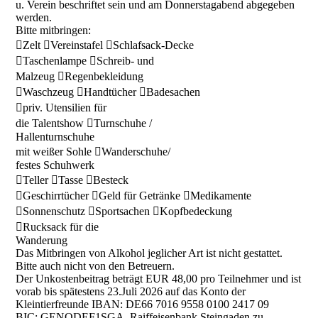
u. Verein beschriftet sein und am Donnerstagabend abgegeben
werden.
Bitte mitbringen:
Zelt Vereinstafel Schlafsack-Decke
Taschenlampe Schreib- und
Malzeug Regenbekleidung
Waschzeug Handtücher Badesachen
priv. Utensilien für
die Talentshow Turnschuhe /
Hallenturnschuhe
mit weißer Sohle Wanderschuhe/
festes Schuhwerk
Teller Tasse Besteck
Geschirrtücher Geld für Getränke Medikamente
Sonnenschutz Sportsachen Kopfbedeckung
Rucksack für die
Wanderung
Das Mitbringen von Alkohol jeglicher Art ist nicht gestattet.
Bitte auch nicht von den Betreuern.
Der Unkostenbeitrag beträgt EUR 48,00 pro Teilnehmer und ist
vorab bis spätestens 23.Juli 2026 auf das Konto der
Kleintierfreunde IBAN: DE66 7016 9558 0100 2417 09
BIC: GENODEF1SGA, Raiffeisenbank Steingaden zu