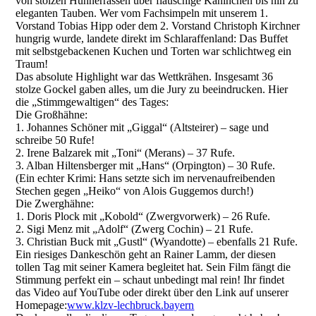
von stolzen Hühnerrassen über flauschige Kaninchen bis hin zu
eleganten Tauben. Wer vom Fachsimpeln mit unserem 1.
Vorstand Tobias Hipp oder dem 2. Vorstand Christoph Kirchner
hungrig wurde, landete direkt im Schlaraffenland: Das Buffet
mit selbstgebackenen Kuchen und Torten war schlichtweg ein
Traum!
Das absolute Highlight war das Wettkrähen. Insgesamt 36
stolze Gockel gaben alles, um die Jury zu beeindrucken. Hier
die „Stimmgewaltigen“ des Tages:
Die Großhähne:
1. Johannes Schöner mit „Giggal“ (Altsteirer) – sage und
schreibe 50 Rufe!
2. Irene Balzarek mit „Toni“ (Merans) – 37 Rufe.
3. Alban Hiltensberger mit „Hans“ (Orpington) – 30 Rufe.
(Ein echter Krimi: Hans setzte sich im nervenaufreibenden
Stechen gegen „Heiko“ von Alois Guggemos durch!)
Die Zwerghähne:
1. Doris Plock mit „Kobold“ (Zwergvorwerk) – 26 Rufe.
2. Sigi Menz mit „Adolf“ (Zwerg Cochin) – 21 Rufe.
3. Christian Buck mit „Gustl“ (Wyandotte) – ebenfalls 21 Rufe.
Ein riesiges Dankeschön geht an Rainer Lamm, der diesen
tollen Tag mit seiner Kamera begleitet hat. Sein Film fängt die
Stimmung perfekt ein – schaut unbedingt mal rein! Ihr findet
das Video auf YouTube oder direkt über den Link auf unserer
Homepage:
www.klzv-lechbruck.bayern