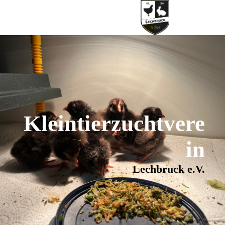
Kleintierzuchtvere
in
Lechbruck e.V.